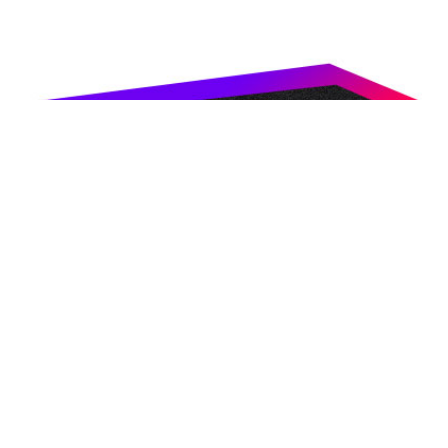
0535 542 33 31
ajans@hurtekno.com
i