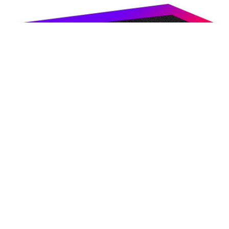
0535 542 33 31
ajans@hurtekno.com
i